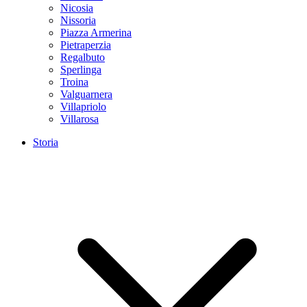
Nicosia
Nissoria
Piazza Armerina
Pietraperzia
Regalbuto
Sperlinga
Troina
Valguarnera
Villapriolo
Villarosa
Storia