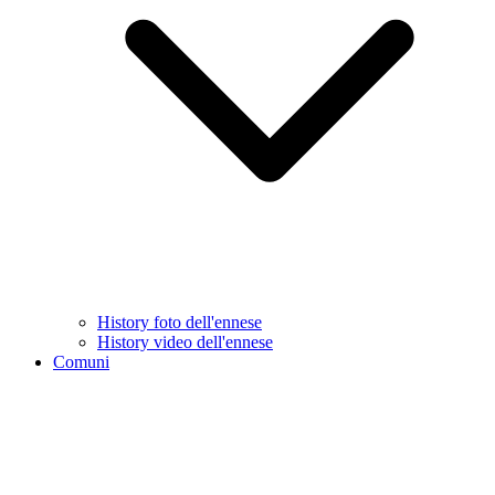
History foto dell'ennese
History video dell'ennese
Comuni