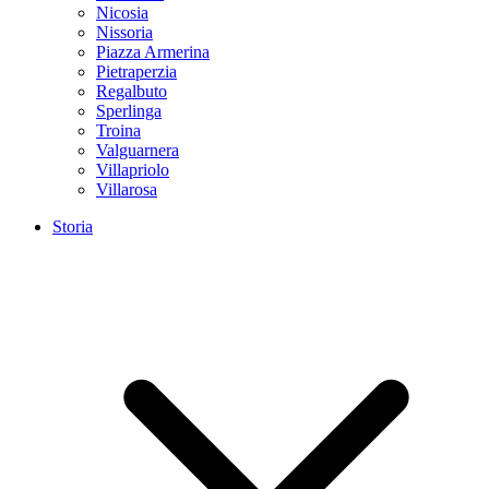
Nicosia
Nissoria
Piazza Armerina
Pietraperzia
Regalbuto
Sperlinga
Troina
Valguarnera
Villapriolo
Villarosa
Storia