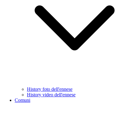
History foto dell'ennese
History video dell'ennese
Comuni