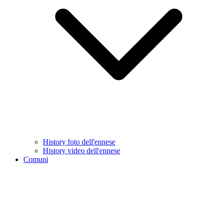
History foto dell'ennese
History video dell'ennese
Comuni