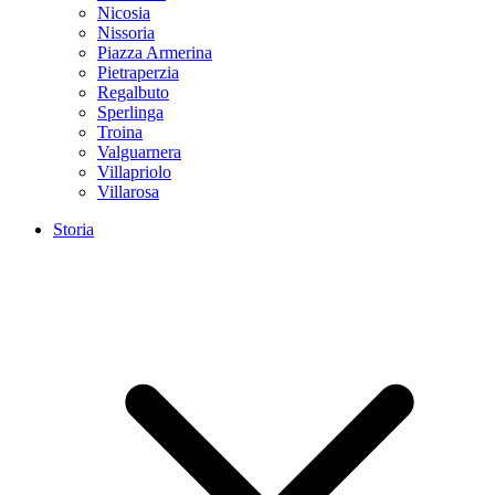
Nicosia
Nissoria
Piazza Armerina
Pietraperzia
Regalbuto
Sperlinga
Troina
Valguarnera
Villapriolo
Villarosa
Storia