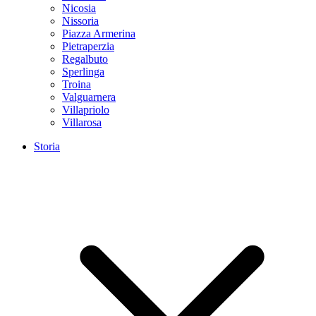
Nicosia
Nissoria
Piazza Armerina
Pietraperzia
Regalbuto
Sperlinga
Troina
Valguarnera
Villapriolo
Villarosa
Storia