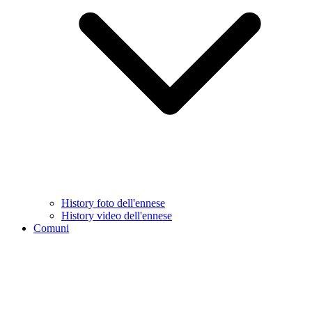
History foto dell'ennese
History video dell'ennese
Comuni