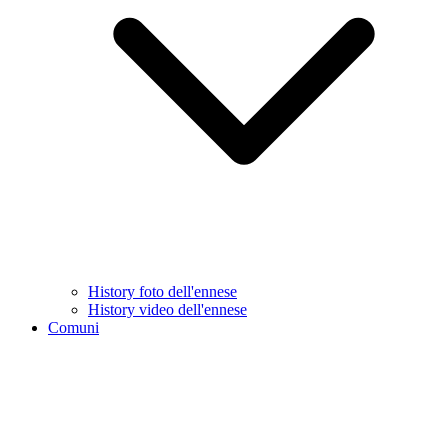
History foto dell'ennese
History video dell'ennese
Comuni