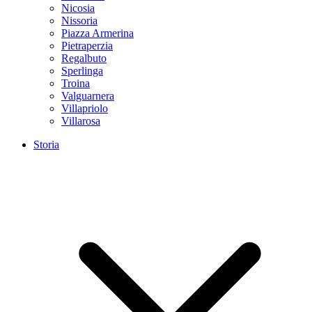
Nicosia
Nissoria
Piazza Armerina
Pietraperzia
Regalbuto
Sperlinga
Troina
Valguarnera
Villapriolo
Villarosa
Storia