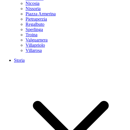
Nicosia
Nissoria
Piazza Armerina
Pietraperzia
Regalbuto
Sperlinga
Troina
Valguarnera
Villapriolo
Villarosa
Storia