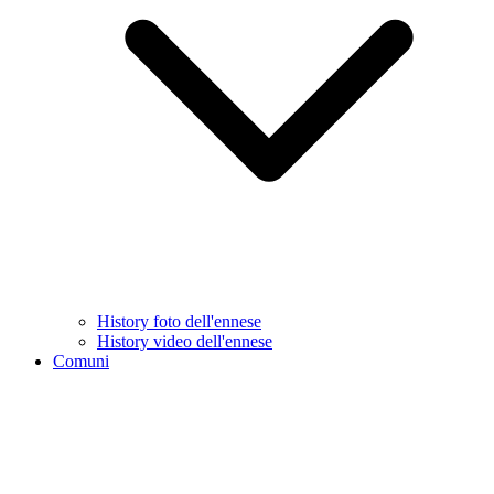
History foto dell'ennese
History video dell'ennese
Comuni