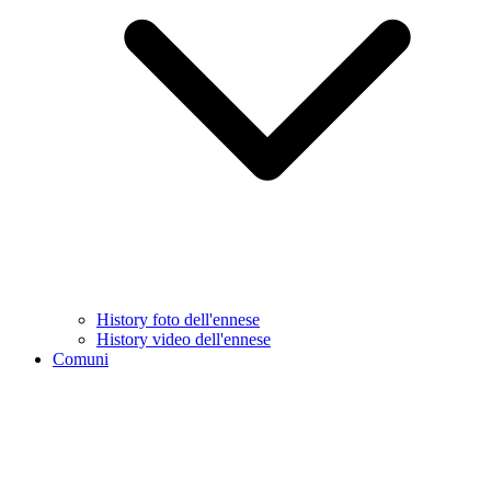
History foto dell'ennese
History video dell'ennese
Comuni