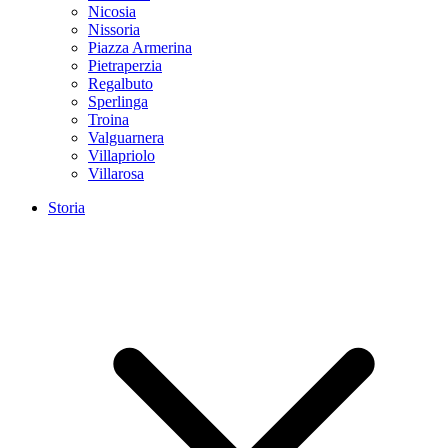
Nicosia
Nissoria
Piazza Armerina
Pietraperzia
Regalbuto
Sperlinga
Troina
Valguarnera
Villapriolo
Villarosa
Storia