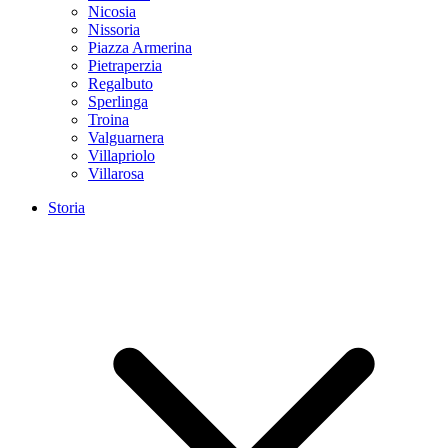
Nicosia
Nissoria
Piazza Armerina
Pietraperzia
Regalbuto
Sperlinga
Troina
Valguarnera
Villapriolo
Villarosa
Storia