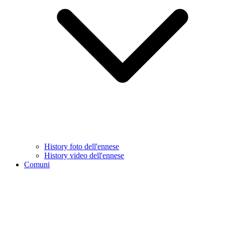
History foto dell'ennese
History video dell'ennese
Comuni