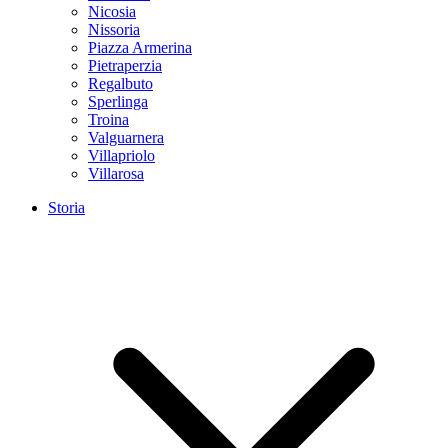
Nicosia
Nissoria
Piazza Armerina
Pietraperzia
Regalbuto
Sperlinga
Troina
Valguarnera
Villapriolo
Villarosa
Storia