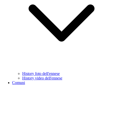
History foto dell'ennese
History video dell'ennese
Comuni