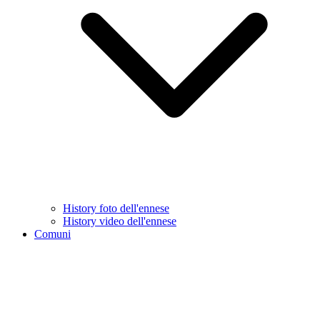
History foto dell'ennese
History video dell'ennese
Comuni