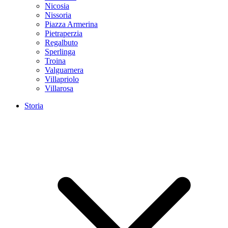
Nicosia
Nissoria
Piazza Armerina
Pietraperzia
Regalbuto
Sperlinga
Troina
Valguarnera
Villapriolo
Villarosa
Storia