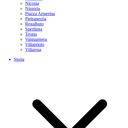
Nicosia
Nissoria
Piazza Armerina
Pietraperzia
Regalbuto
Sperlinga
Troina
Valguarnera
Villapriolo
Villarosa
Storia