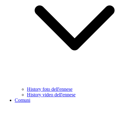
History foto dell'ennese
History video dell'ennese
Comuni