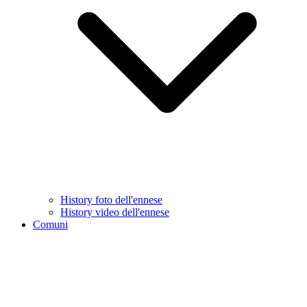
History foto dell'ennese
History video dell'ennese
Comuni