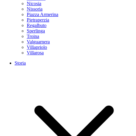
Nicosia
Nissoria
Piazza Armerina
Pietraperzia
Regalbuto
Sperlinga
Troina
Valguarnera
Villapriolo
Villarosa
Storia