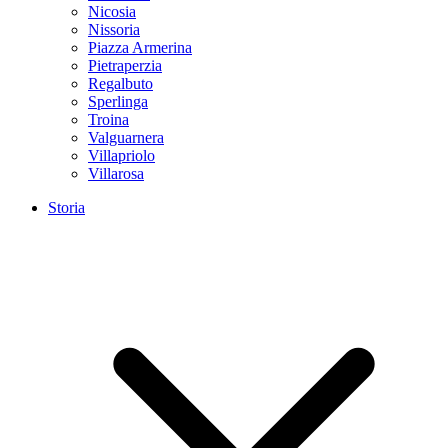
Nicosia
Nissoria
Piazza Armerina
Pietraperzia
Regalbuto
Sperlinga
Troina
Valguarnera
Villapriolo
Villarosa
Storia