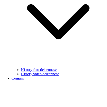
History foto dell'ennese
History video dell'ennese
Comuni