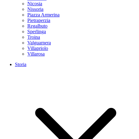
Nicosia
Nissoria
Piazza Armerina
Pietraperzia
Regalbuto
Sperlinga
Troina
Valguarnera
Villapriolo
Villarosa
Storia