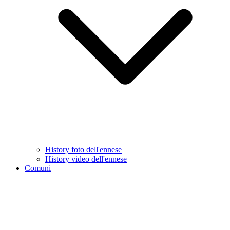
History foto dell'ennese
History video dell'ennese
Comuni