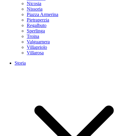
Nicosia
Nissoria
Piazza Armerina
Pietraperzia
Regalbuto
Sperlinga
Troina
Valguarnera
Villapriolo
Villarosa
Storia