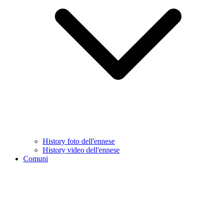
History foto dell'ennese
History video dell'ennese
Comuni