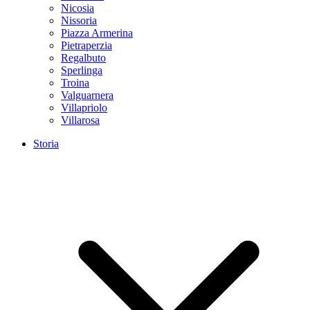
Nicosia
Nissoria
Piazza Armerina
Pietraperzia
Regalbuto
Sperlinga
Troina
Valguarnera
Villapriolo
Villarosa
Storia