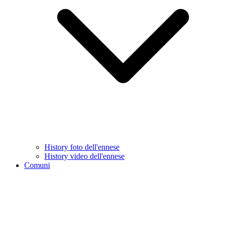
History foto dell'ennese
History video dell'ennese
Comuni