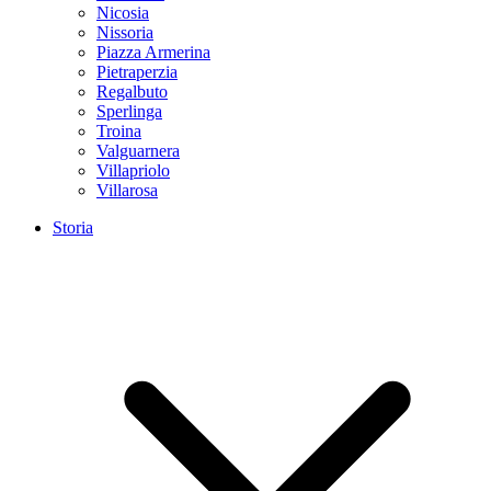
Nicosia
Nissoria
Piazza Armerina
Pietraperzia
Regalbuto
Sperlinga
Troina
Valguarnera
Villapriolo
Villarosa
Storia