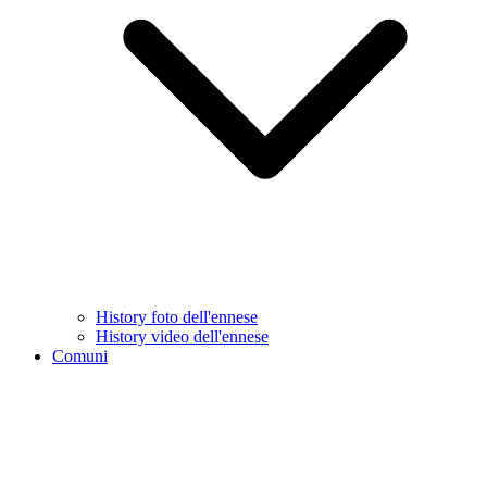
History foto dell'ennese
History video dell'ennese
Comuni