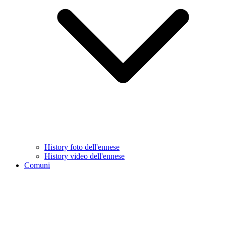
History foto dell'ennese
History video dell'ennese
Comuni