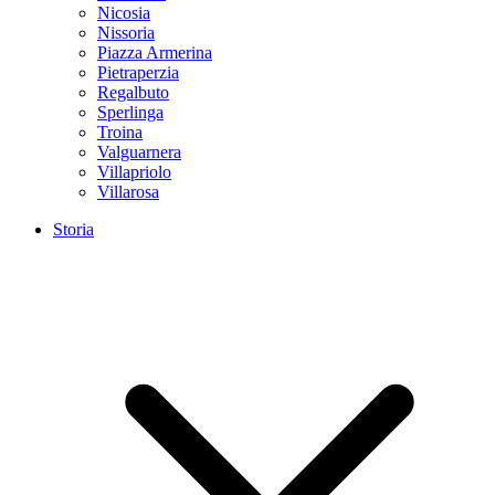
Nicosia
Nissoria
Piazza Armerina
Pietraperzia
Regalbuto
Sperlinga
Troina
Valguarnera
Villapriolo
Villarosa
Storia