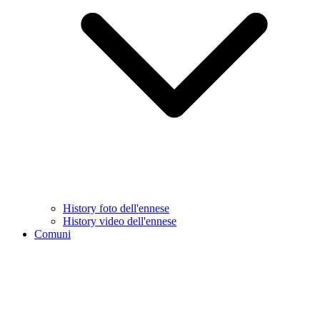
History foto dell'ennese
History video dell'ennese
Comuni