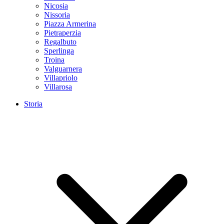
Nicosia
Nissoria
Piazza Armerina
Pietraperzia
Regalbuto
Sperlinga
Troina
Valguarnera
Villapriolo
Villarosa
Storia