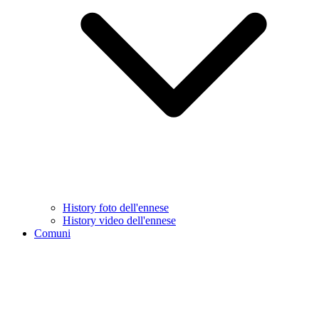
History foto dell'ennese
History video dell'ennese
Comuni