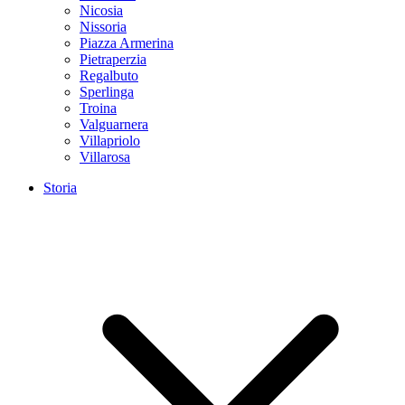
Nicosia
Nissoria
Piazza Armerina
Pietraperzia
Regalbuto
Sperlinga
Troina
Valguarnera
Villapriolo
Villarosa
Storia