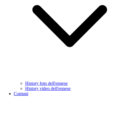
History foto dell'ennese
History video dell'ennese
Comuni