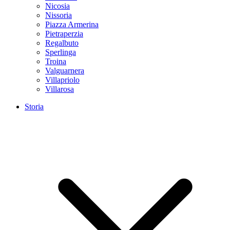
Nicosia
Nissoria
Piazza Armerina
Pietraperzia
Regalbuto
Sperlinga
Troina
Valguarnera
Villapriolo
Villarosa
Storia