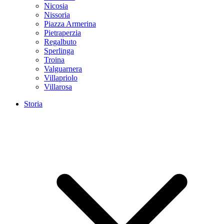
Nicosia
Nissoria
Piazza Armerina
Pietraperzia
Regalbuto
Sperlinga
Troina
Valguarnera
Villapriolo
Villarosa
Storia