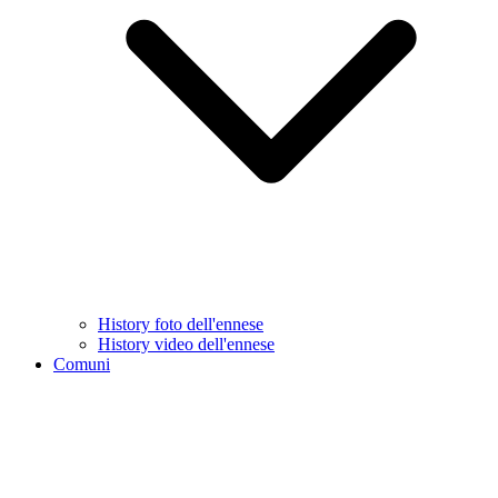
History foto dell'ennese
History video dell'ennese
Comuni