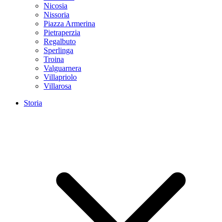
Nicosia
Nissoria
Piazza Armerina
Pietraperzia
Regalbuto
Sperlinga
Troina
Valguarnera
Villapriolo
Villarosa
Storia