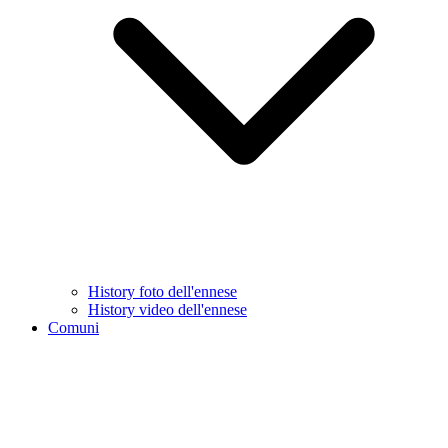
History foto dell'ennese
History video dell'ennese
Comuni