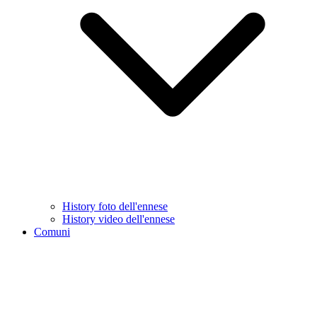
History foto dell'ennese
History video dell'ennese
Comuni