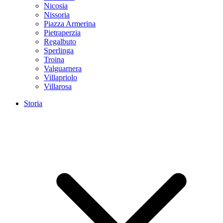
Nicosia
Nissoria
Piazza Armerina
Pietraperzia
Regalbuto
Sperlinga
Troina
Valguarnera
Villapriolo
Villarosa
Storia