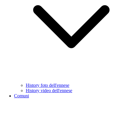
History foto dell'ennese
History video dell'ennese
Comuni