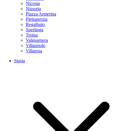
Nicosia
Nissoria
Piazza Armerina
Pietraperzia
Regalbuto
Sperlinga
Troina
Valguarnera
Villapriolo
Villarosa
Storia