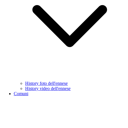
History foto dell'ennese
History video dell'ennese
Comuni