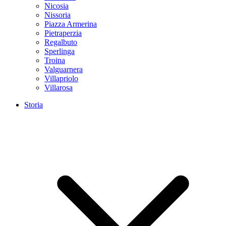
Nicosia
Nissoria
Piazza Armerina
Pietraperzia
Regalbuto
Sperlinga
Troina
Valguarnera
Villapriolo
Villarosa
Storia