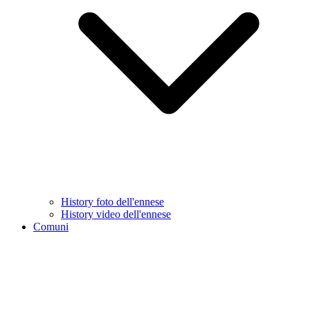
History foto dell'ennese
History video dell'ennese
Comuni