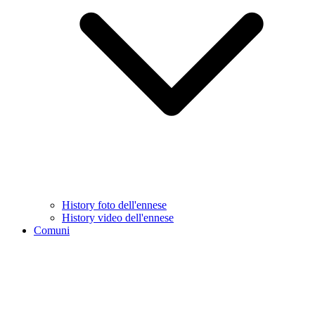
History foto dell'ennese
History video dell'ennese
Comuni