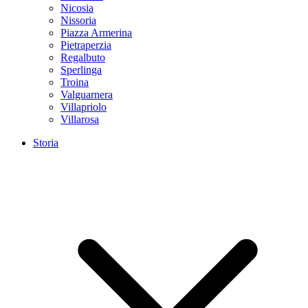
Nicosia
Nissoria
Piazza Armerina
Pietraperzia
Regalbuto
Sperlinga
Troina
Valguarnera
Villapriolo
Villarosa
Storia