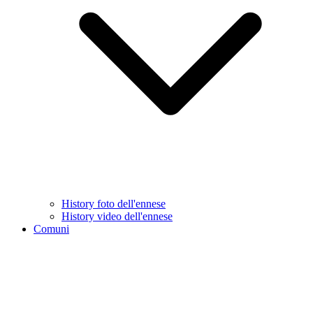
History foto dell'ennese
History video dell'ennese
Comuni