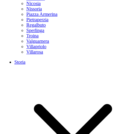
Nicosia
Nissoria
Piazza Armerina
Pietraperzia
Regalbuto
Sperlinga
Troina
Valguarnera
Villapriolo
Villarosa
Storia