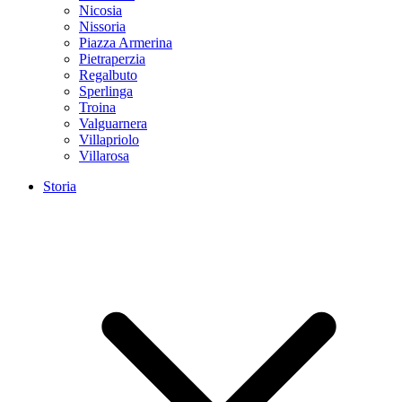
Nicosia
Nissoria
Piazza Armerina
Pietraperzia
Regalbuto
Sperlinga
Troina
Valguarnera
Villapriolo
Villarosa
Storia