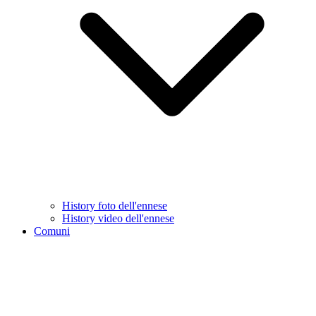
History foto dell'ennese
History video dell'ennese
Comuni