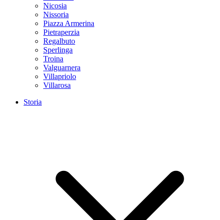
Nicosia
Nissoria
Piazza Armerina
Pietraperzia
Regalbuto
Sperlinga
Troina
Valguarnera
Villapriolo
Villarosa
Storia