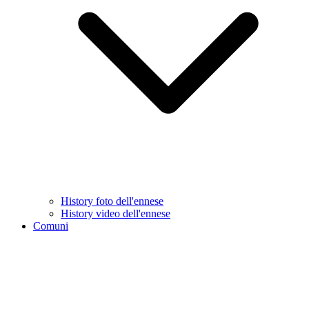
History foto dell'ennese
History video dell'ennese
Comuni