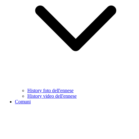
History foto dell'ennese
History video dell'ennese
Comuni