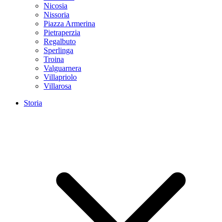
Nicosia
Nissoria
Piazza Armerina
Pietraperzia
Regalbuto
Sperlinga
Troina
Valguarnera
Villapriolo
Villarosa
Storia