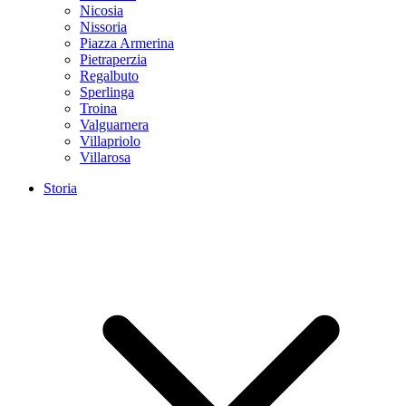
Nicosia
Nissoria
Piazza Armerina
Pietraperzia
Regalbuto
Sperlinga
Troina
Valguarnera
Villapriolo
Villarosa
Storia