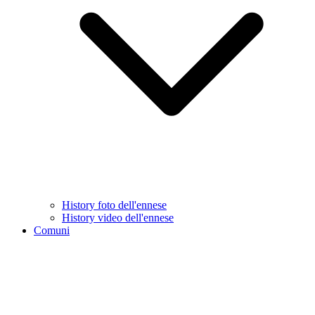
History foto dell'ennese
History video dell'ennese
Comuni