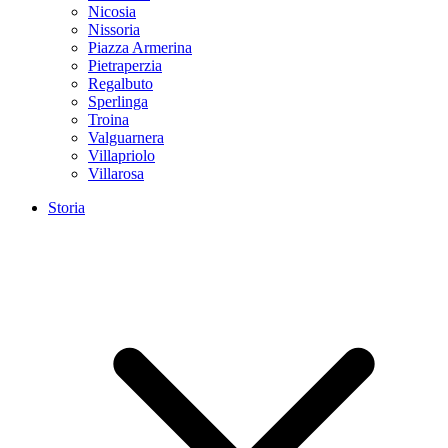
Nicosia
Nissoria
Piazza Armerina
Pietraperzia
Regalbuto
Sperlinga
Troina
Valguarnera
Villapriolo
Villarosa
Storia