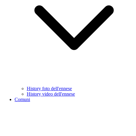
History foto dell'ennese
History video dell'ennese
Comuni