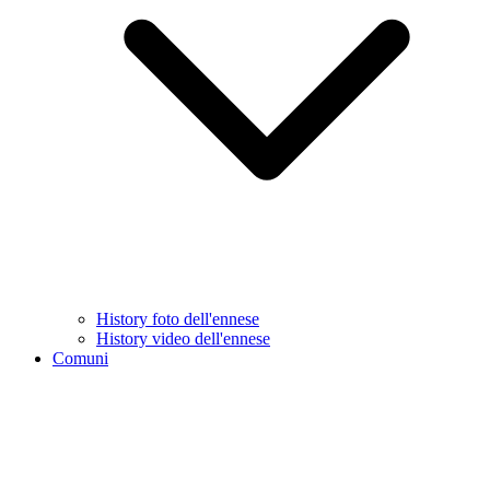
History foto dell'ennese
History video dell'ennese
Comuni