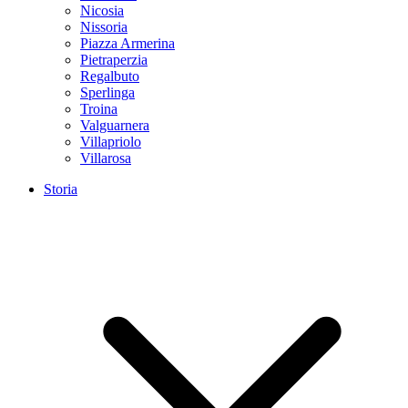
Nicosia
Nissoria
Piazza Armerina
Pietraperzia
Regalbuto
Sperlinga
Troina
Valguarnera
Villapriolo
Villarosa
Storia