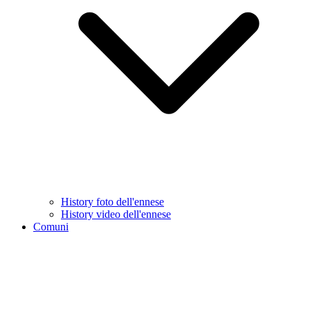
History foto dell'ennese
History video dell'ennese
Comuni