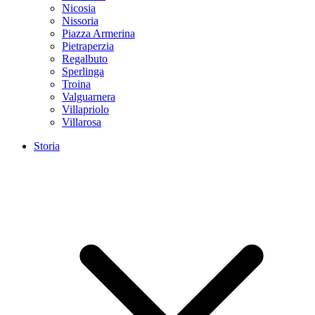
Nicosia
Nissoria
Piazza Armerina
Pietraperzia
Regalbuto
Sperlinga
Troina
Valguarnera
Villapriolo
Villarosa
Storia