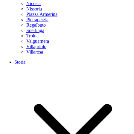
Nicosia
Nissoria
Piazza Armerina
Pietraperzia
Regalbuto
Sperlinga
Troina
Valguarnera
Villapriolo
Villarosa
Storia