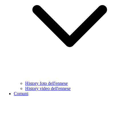
History foto dell'ennese
History video dell'ennese
Comuni