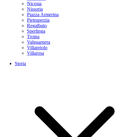
Nicosia
Nissoria
Piazza Armerina
Pietraperzia
Regalbuto
Sperlinga
Troina
Valguarnera
Villapriolo
Villarosa
Storia