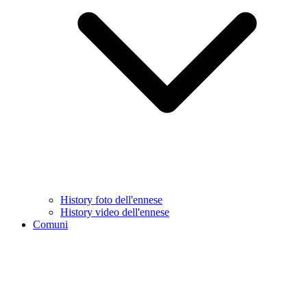
History foto dell'ennese
History video dell'ennese
Comuni