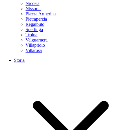
Nicosia
Nissoria
Piazza Armerina
Pietraperzia
Regalbuto
Sperlinga
Troina
Valguarnera
Villapriolo
Villarosa
Storia