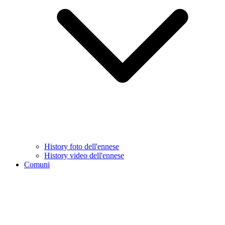
History foto dell'ennese
History video dell'ennese
Comuni