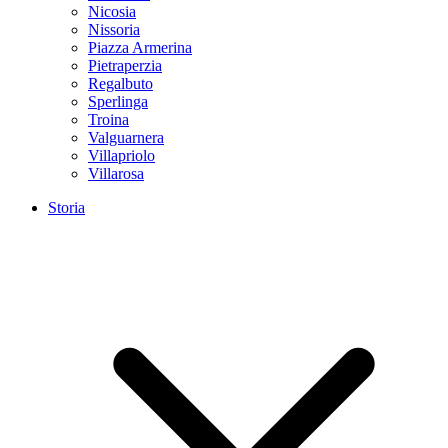
Nicosia
Nissoria
Piazza Armerina
Pietraperzia
Regalbuto
Sperlinga
Troina
Valguarnera
Villapriolo
Villarosa
Storia