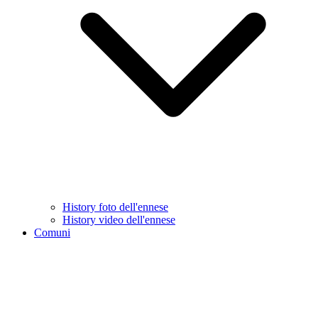
History foto dell'ennese
History video dell'ennese
Comuni