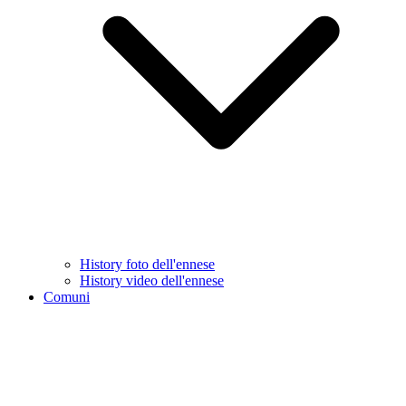
History foto dell'ennese
History video dell'ennese
Comuni