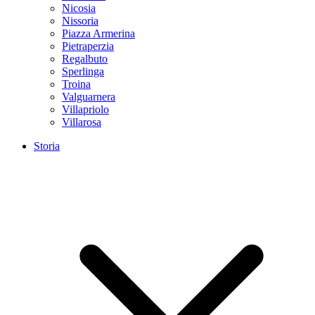
Nicosia
Nissoria
Piazza Armerina
Pietraperzia
Regalbuto
Sperlinga
Troina
Valguarnera
Villapriolo
Villarosa
Storia