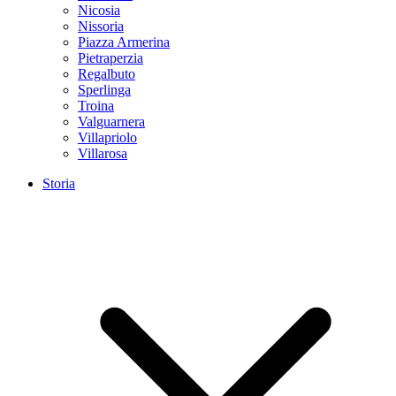
Nicosia
Nissoria
Piazza Armerina
Pietraperzia
Regalbuto
Sperlinga
Troina
Valguarnera
Villapriolo
Villarosa
Storia