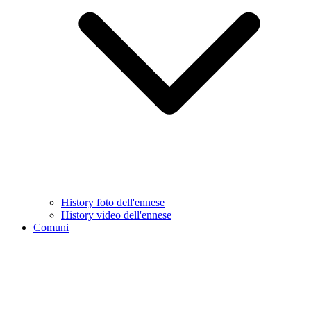
History foto dell'ennese
History video dell'ennese
Comuni