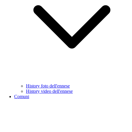
History foto dell'ennese
History video dell'ennese
Comuni