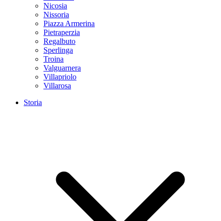
Nicosia
Nissoria
Piazza Armerina
Pietraperzia
Regalbuto
Sperlinga
Troina
Valguarnera
Villapriolo
Villarosa
Storia