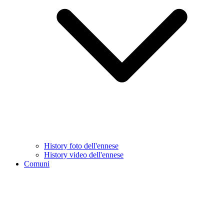
History foto dell'ennese
History video dell'ennese
Comuni