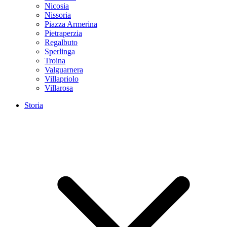
Nicosia
Nissoria
Piazza Armerina
Pietraperzia
Regalbuto
Sperlinga
Troina
Valguarnera
Villapriolo
Villarosa
Storia