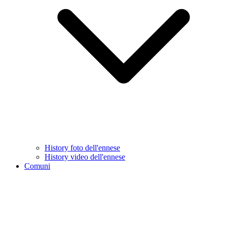
History foto dell'ennese
History video dell'ennese
Comuni