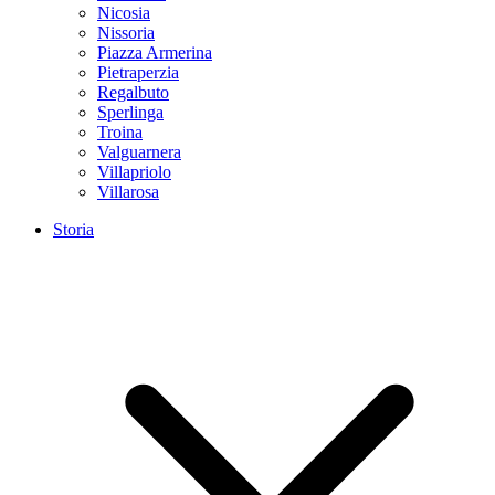
Nicosia
Nissoria
Piazza Armerina
Pietraperzia
Regalbuto
Sperlinga
Troina
Valguarnera
Villapriolo
Villarosa
Storia