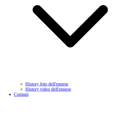
History foto dell'ennese
History video dell'ennese
Comuni