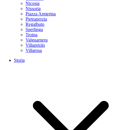
Nicosia
Nissoria
Piazza Armerina
Pietraperzia
Regalbuto
Sperlinga
Troina
Valguarnera
Villapriolo
Villarosa
Storia