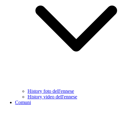
History foto dell'ennese
History video dell'ennese
Comuni