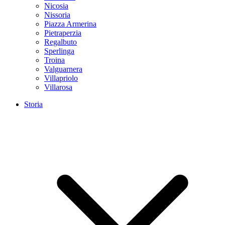
Nicosia
Nissoria
Piazza Armerina
Pietraperzia
Regalbuto
Sperlinga
Troina
Valguarnera
Villapriolo
Villarosa
Storia