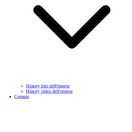
History foto dell'ennese
History video dell'ennese
Comuni