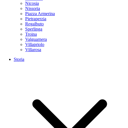
Nicosia
Nissoria
Piazza Armerina
Pietraperzia
Regalbuto
Sperlinga
Troina
Valguarnera
Villapriolo
Villarosa
Storia