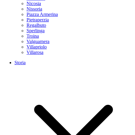
Nicosia
Nissoria
Piazza Armerina
Pietraperzia
Regalbuto
Sperlinga
Troina
Valguarnera
Villapriolo
Villarosa
Storia