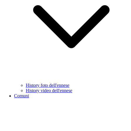
History foto dell'ennese
History video dell'ennese
Comuni