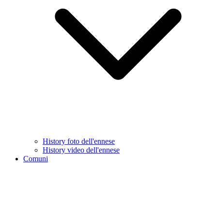
History foto dell'ennese
History video dell'ennese
Comuni