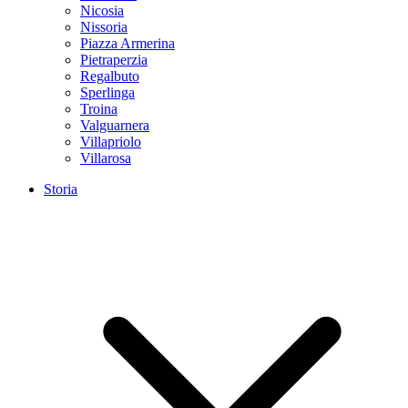
Nicosia
Nissoria
Piazza Armerina
Pietraperzia
Regalbuto
Sperlinga
Troina
Valguarnera
Villapriolo
Villarosa
Storia